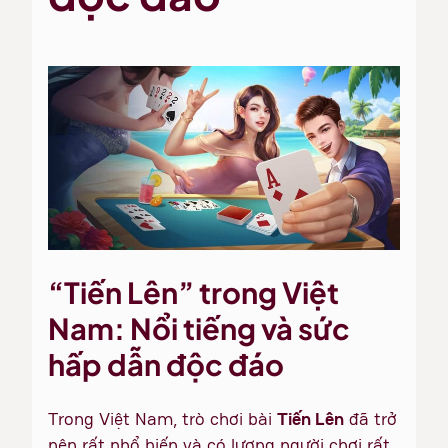
“Tiến Lên” trong Việt
Nam: Nổi tiếng và sức
hấp dẫn độc đáo
Trong Việt Nam, trò chơi bài
Tiến Lên
đã trở
nên rất phổ biến và có lượng người chơi rất