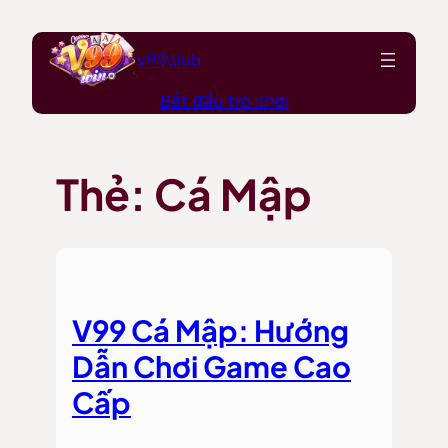
Chuyển
đến
v99club
phần
nội
Bắt đầu trò chơi
dung
Thẻ:
Cá Mập
V99 Cá Mập: Hướng
Dẫn Chơi Game Cao
Cấp