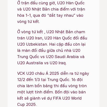
Ở trận đấu cùng giờ, U20 Hàn Quốc
và U20 Nhật Bản chia điểm với trận
hòa 1-1, qua đó “dắt tay nhau” vào
vòng tứ kết.
Ở vòng tứ kết , U20 Nhật Bản chạm
trán U20 Iran, U20 Hàn Quốc đối đầu
U20 Uzbekistan. Hai cặp đấu còn lại
là màn đối đầu giữa chủ nhà U20
Trung Quốc vs U20 Saudi Arabia và
U20 Australia vs U20 Iraq.
VCK U20 châu Á 2025 diễn ra từ ngày
12/2 đến 1/3 tại Trung Quốc. 16 đội
chia làm bốn bảng thi đấu vòng tròn
một lượt tính điểm. Bốn đội vào bán
kết sẽ giành vé dự FIFA U20 World
Cup 2025.