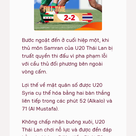
Bước ngoặt đến ở cuối hiệp một, khi
thủ môn Samran của U20 Thái Lan bị
truất quyền thi đấu vì pha phạm lỗi
với cầu thủ đối phương bên ngoài
vòng cấm.
Lợi thế về mặt quân số được U20
Syria cụ thể hóa bằng hai bàn thắng
liên tiếp trong các phút 52 (Alkalo) và
71 (Al Mustafa).
Không chấp nhận buông xuôi, U20
Thái Lan chơi nỗ lực và được đền đáp