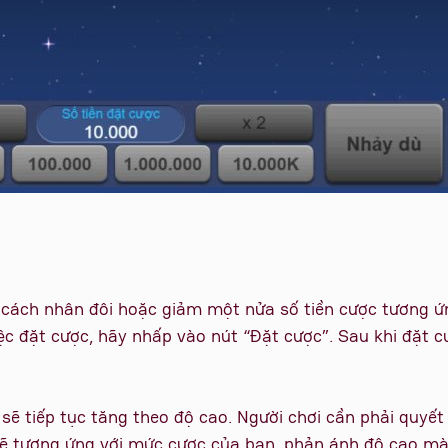
 cách nhân đôi hoặc giảm một nửa số tiền cược tương ứng
việc đặt cược, hãy nhấp vào nút “Đặt cược”. Sau khi đặt
i sẽ tiếp tục tăng theo độ cao. Người chơi cần phải quyết
 sẽ tương ứng với mức cược của bạn, phản ánh độ cao mà