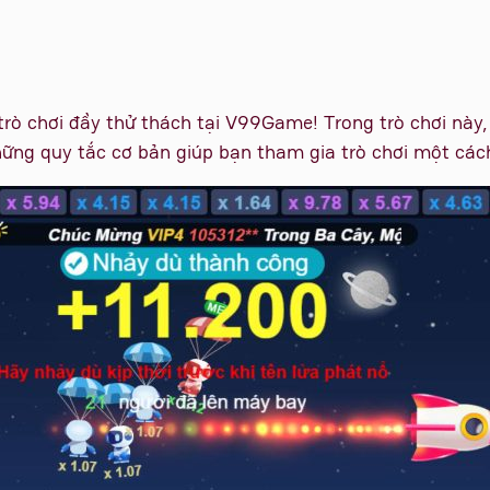
trò chơi đầy thử thách tại V99Game! Trong trò chơi này
 những quy tắc cơ bản giúp bạn tham gia trò chơi một các