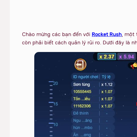
Chào mừng các bạn đến với
Rocket Rush
, một 
còn phải biết cách quản lý rủi ro. Dưới đây là