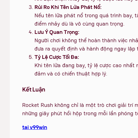
Rủi Ro Khi Tên Lửa Phát Nổ:
Nếu tên lửa phát nổ trong quá trình bay, t
điểm nhảy dù là vô cùng quan trọng.
Lưu Ý Quan Trọng:
Người chơi không thể hoàn thành việc nhảy
đưa ra quyết định và hành động ngay lập 
Tỷ Lệ Cược Tối Đa:
Khi tên lửa đang bay, tỷ lệ cược cao nhất
đảm và có chiến thuật hợp lý.
Kết Luận
Rocket Rush không chỉ là một trò chơi giải trí
những giây phút hồi hộp trong mỗi lần phóng t
tai v99win