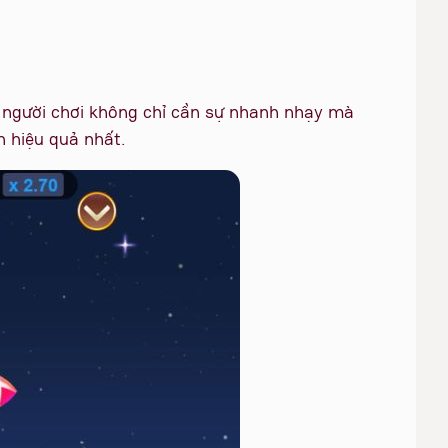
, người chơi không chỉ cần sự nhanh nhạy mà
h hiệu quả nhất.