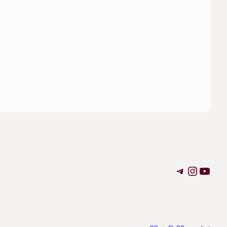
Telegram
Instag
Yout