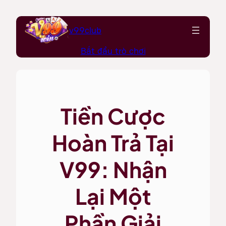
Chuyển
đến
v99club
phần
nội
Bắt đầu trò chơi
dung
Tiền Cược
Hoàn Trả Tại
V99: Nhận
Lại Một
Phần Giải