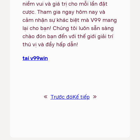
niềm vui và giá trị cho mỗi lần đặt
cược. Tham gia ngay hôm nay và
cảm nhận sự khác biệt mà V99 mang
lại cho bạn! Chúng tôi luôn sẵn sàng
chào đón bạn đến với thế giới giải trí
thú vị và đầy hấp dẫn!
tai v99win
«
Trước đó
Kế tiếp
»