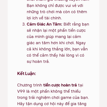
Bạn không chỉ được vui vẻ với
những trò chơi mà còn có thêm
lợi ích về tài chính.
Cảm Giác An Tâm:
Biết rằng bạn
sẽ nhận lại một phần tiền cược
của mình giúp mang lại cảm
giác an tâm hơn khi chơi. Ngay
cả khi không thắng lớn, bạn vẫn
có thể cảm thấy hài lòng vì có
sự hoàn trả.
Kết Luận:
Chương trình
tiền cược hoàn trả
tại
V99 là một phần không thể thiếu
trong trải nghiệm chơi game của bạn.
Hãy tận dụng cơ hội này để gia tăng