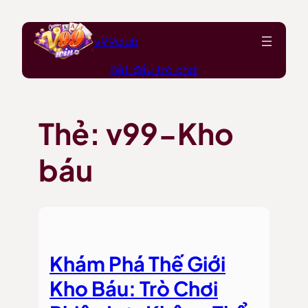
Chuyển
đến
v99club
phần
nội
Bắt đầu trò chơi
dung
Thẻ:
v99-Kho
báu
Khám Phá Thế Giới
Kho Báu: Trò Chơi