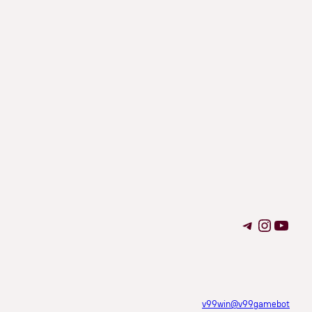
Telegram
Instag
Yout
v99win
@v99gamebot