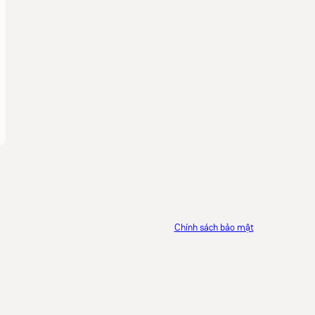
Chính sách bảo mật