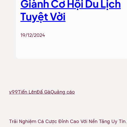
Giành Cơ Hội Du Lịch
Tuyệt Vời
19/12/2024
v99
Tiến Lên
Đấ Gà
Quảng cáo
Trải Nghiệm Cá Cược Đỉnh Cao Với Nền Tảng Uy Tín.