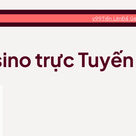
v99
Tiến Lên
Đấ G
ino trực Tuyến