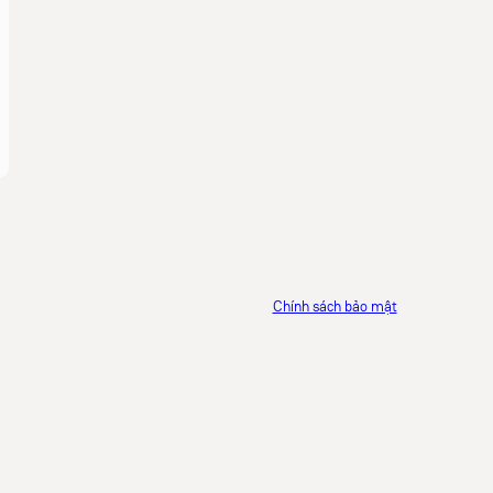
Chính sách bảo mật