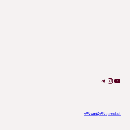
Telegram
Instag
Yout
v99win
@v99gamebot