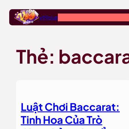
Chuyển
đến
v99club
phần
nội
dung
Thẻ:
baccara
Luật Chơi Baccarat:
Tinh Hoa Của Trò